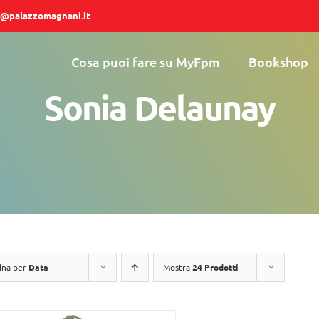
@palazzomagnani.it
Cosa puoi fare su MyFpm
Bookshop
Sonia Delaunay
ina per
Data
Mostra
24 Prodotti