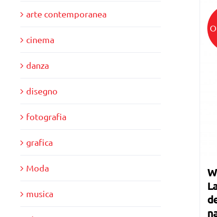
arte contemporanea
O
cinema
danza
disegno
fotografia
grafica
Moda
W
La
musica
de
n