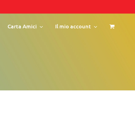
Carta Amici
Il mio account