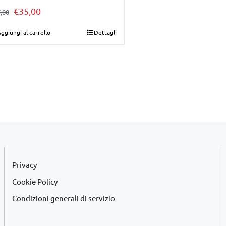
Il
Il
€
35,00
,00
prezzo
prezzo
ggiungi al carrello
Dettagli
originale
attuale
era:
è:
€37,00.
€35,00.
Privacy
Cookie Policy
Condizioni generali di servizio