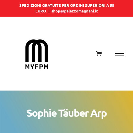
Salta
SPEDIZIONI GRATUITE PER ORDINI SUPERIORI A 50
EURO.
|
shop@palazzomagnani.it
al
contenuto
Sophie Täuber Arp