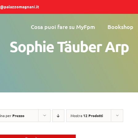
@palazzomagnani.it
Cosa puoi fare su MyFpm
Bookshop
Sophie Täuber Arp
ina per
Prezzo
Mostra
12 Prodotti