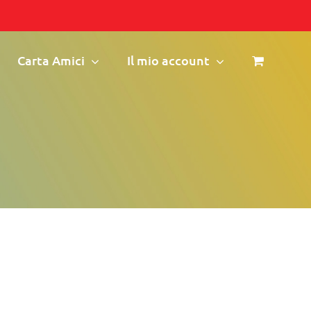
Carta Amici
Il mio account