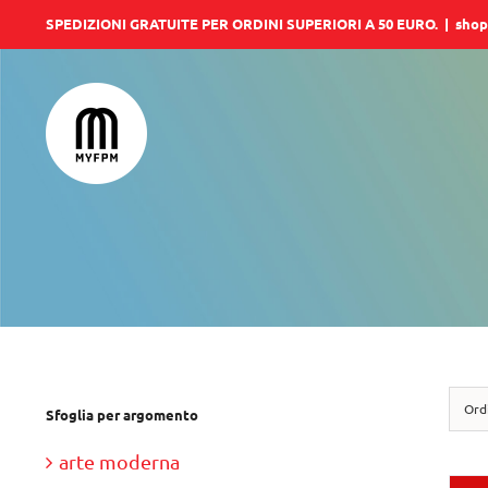
Salta
SPEDIZIONI GRATUITE PER ORDINI SUPERIORI A 50 EURO.
|
shop
al
contenuto
Ord
Sfoglia per argomento
arte moderna