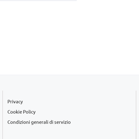
era:
è:
€45,00.
€42,00.
Privacy
Cookie Policy
Condizioni generali di servizio