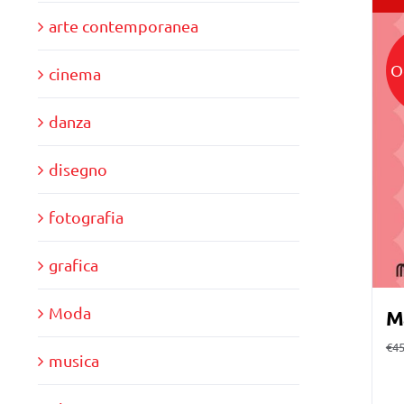
arte contemporanea
O
cinema
danza
disegno
fotografia
grafica
Moda
M
€
45
musica