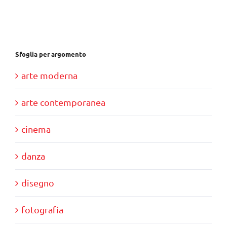
€28,00.
€10,00.
Sfoglia per argomento
arte moderna
arte contemporanea
cinema
danza
disegno
fotografia