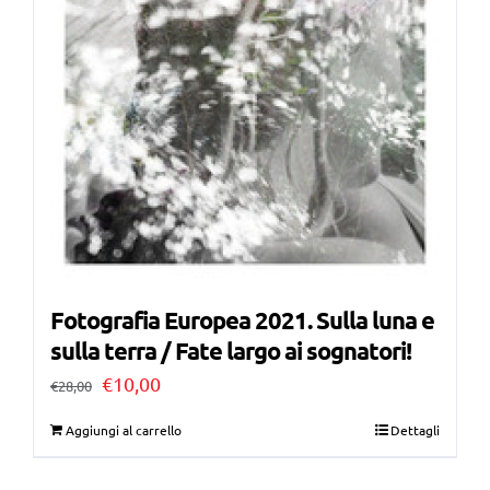
Fotografia Europea 2021. Sulla luna e
sulla terra / Fate largo ai sognatori!
Il
Il
€
10,00
€
28,00
prezzo
prezzo
Aggiungi al carrello
Dettagli
originale
attuale
era:
è: