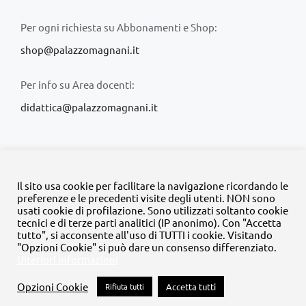
Per ogni richiesta su Abbonamenti e Shop:
shop@palazzomagnani.it
Per info su Area docenti:
didattica@palazzomagnani.it
Il sito usa cookie per facilitare la navigazione ricordando le
preferenze e le precedenti visite degli utenti. NON sono
usati cookie di profilazione. Sono utilizzati soltanto cookie
© Copyright 2020 -
2026 | Tutti i diritti riservati | MyFpm è un
tecnici e di terze parti analitici (IP anonimo). Con "Accetta
progetto della
Fondazione Palazzo Magnani
tutto", si acconsente all'uso di TUTTI i cookie. Visitando
"Opzioni Cookie" si può dare un consenso differenziato.
Ulteriori informazioni
Facebook
Instagram
Twitter
LinkedIn
YouTube
Opzioni Cookie
Rifiuta tutti
Accetta tutti