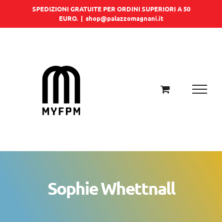
Salta
SPEDIZIONI GRATUITE PER ORDINI SUPERIORI A 50
EURO.
|
shop@palazzomagnani.it
al
contenuto
Sophie Whettnall