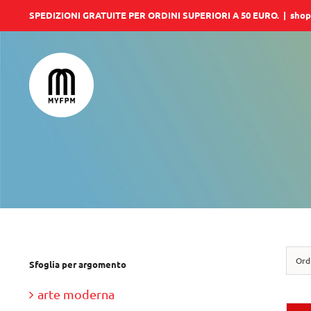
Salta
SPEDIZIONI GRATUITE PER ORDINI SUPERIORI A 50 EURO.
|
shop
al
contenuto
Ord
Sfoglia per argomento
arte moderna