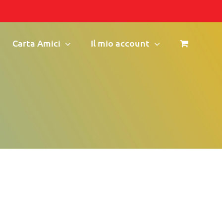
Carta Amici
Il mio account