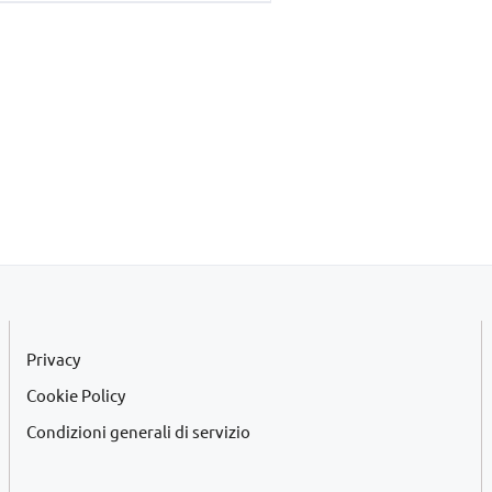
era:
è:
€45,00.
€42,00.
Privacy
Cookie Policy
Condizioni generali di servizio