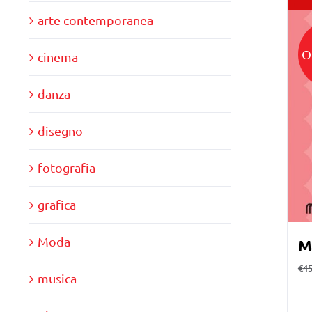
arte contemporanea
O
cinema
danza
disegno
fotografia
grafica
Moda
M
€
45
musica