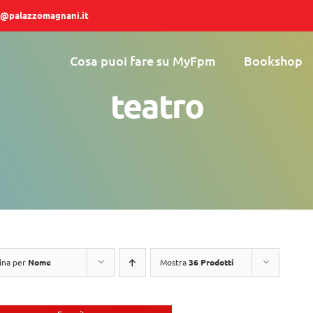
@palazzomagnani.it
Cosa puoi fare su MyFpm
Bookshop
teatro
ina per
Nome
Mostra
36 Prodotti