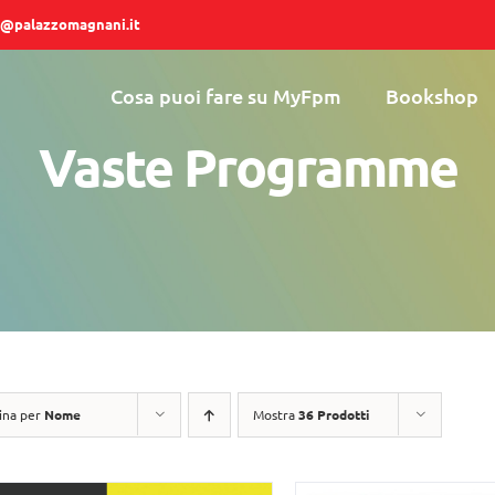
@palazzomagnani.it
Cosa puoi fare su MyFpm
Bookshop
Vaste Programme
ina per
Nome
Mostra
36 Prodotti