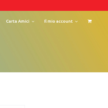
Carta Amici
Il mio account