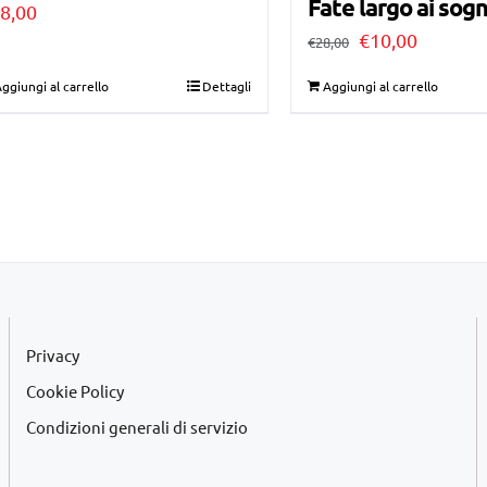
Fate largo ai sogn
8,00
Il
Il
€
10,00
€
28,00
prezzo
prezzo
ggiungi al carrello
Dettagli
Aggiungi al carrello
originale
attuale
era:
è:
€28,00.
€10,00.
Privacy
Cookie Policy
Condizioni generali di servizio