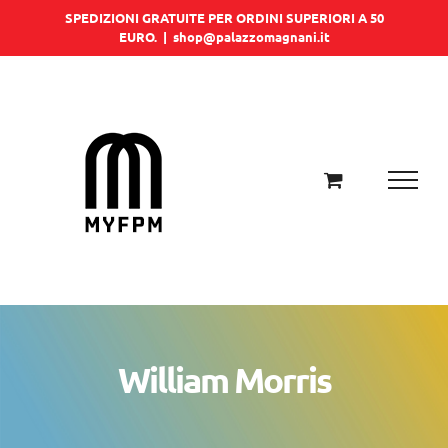
Salta
SPEDIZIONI GRATUITE PER ORDINI SUPERIORI A 50
EURO.
|
shop@palazzomagnani.it
al
contenuto
William Morris