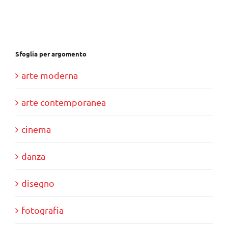
€37,00.
€35,00.
Sfoglia per argomento
arte moderna
arte contemporanea
cinema
danza
disegno
fotografia