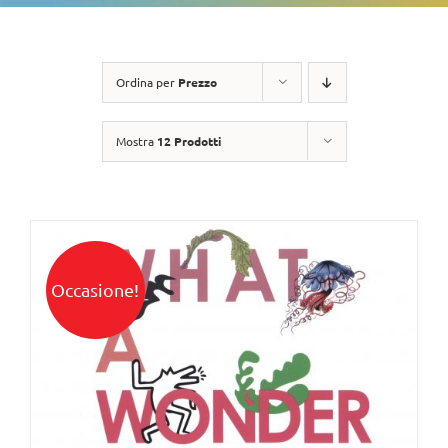
Ordina per
Prezzo
Mostra
12 Prodotti
Occasione!