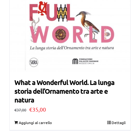
What a Wonderful World. La lunga
storia dell’Ornamento tra arte e
natura
Il
Il
€
35,00
€
37,00
prezzo
prezzo
Aggiungi al carrello
Dettagli
originale
attuale
era:
è: