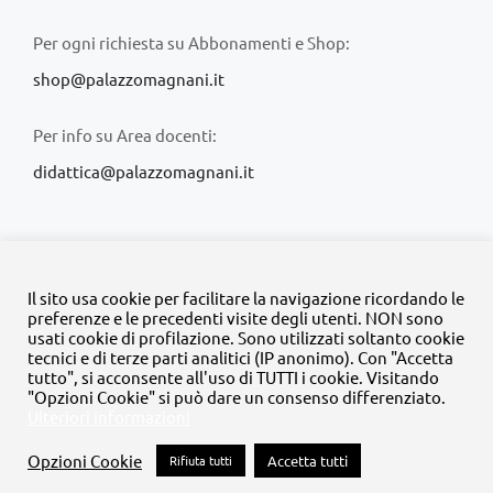
Per ogni richiesta su Abbonamenti e Shop:
shop@palazzomagnani.it
Per info su Area docenti:
didattica@palazzomagnani.it
Il sito usa cookie per facilitare la navigazione ricordando le
preferenze e le precedenti visite degli utenti. NON sono
usati cookie di profilazione. Sono utilizzati soltanto cookie
© Copyright 2020 -
2026 | Tutti i diritti riservati | MyFpm è un
tecnici e di terze parti analitici (IP anonimo). Con "Accetta
progetto della
Fondazione Palazzo Magnani
tutto", si acconsente all'uso di TUTTI i cookie. Visitando
"Opzioni Cookie" si può dare un consenso differenziato.
Ulteriori informazioni
Facebook
Instagram
Twitter
LinkedIn
YouTube
Opzioni Cookie
Rifiuta tutti
Accetta tutti