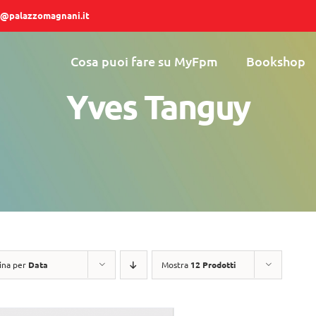
@palazzomagnani.it
Cosa puoi fare su MyFpm
Bookshop
Yves Tanguy
ina per
Data
Mostra
12 Prodotti