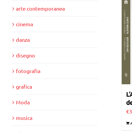
arte contemporanea
cinema
danza
disegno
fotografia
grafica
L’
de
Moda
€
3
musica
A