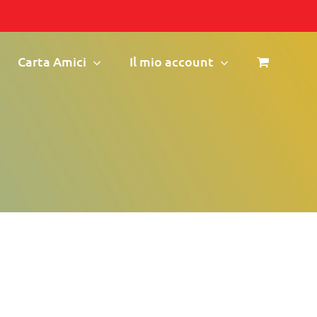
Carta Amici
Il mio account