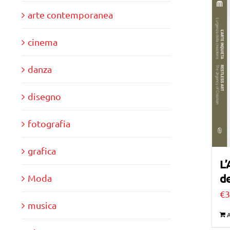
arte contemporanea
cinema
danza
disegno
fotografia
grafica
L’
de
Moda
€
3
musica
A