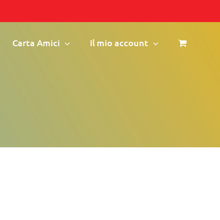
Carta Amici
Il mio account