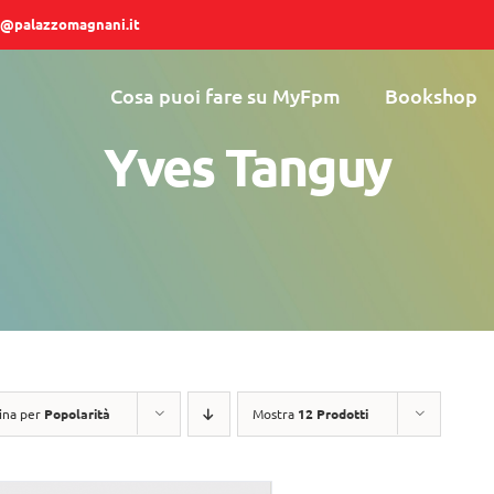
@palazzomagnani.it
Cosa puoi fare su MyFpm
Bookshop
Yves Tanguy
ina per
Popolarità
Mostra
12 Prodotti