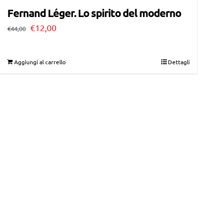
Fernand Léger. Lo spirito del moderno
Il
Il
€
12,00
€
44,00
prezzo
prezzo
originale
attuale
Aggiungi al carrello
Dettagli
era:
è:
€44,00.
€12,00.