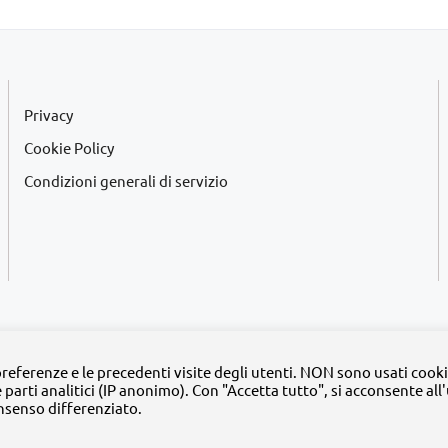
Privacy
Cookie Policy
Condizioni generali di servizio
2020 -
2026 | Tutti i diritti riservati | MyFpm è un progetto della
Fondazione Pa
 preferenze e le precedenti visite degli utenti. NON sono usati cooki
e parti analitici (IP anonimo). Con "Accetta tutto", si acconsente all
Facebook
Instagram
Twitter
LinkedIn
YouTube
nsenso differenziato.