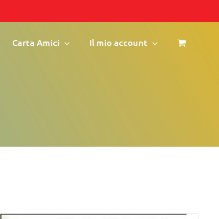
Carta Amici
Il mio account