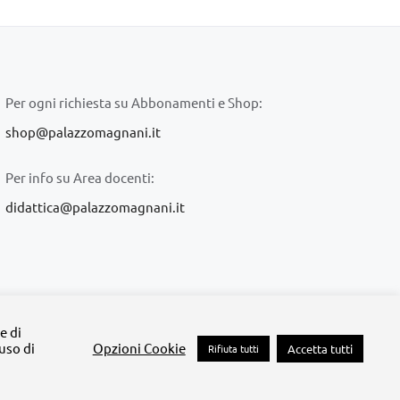
Per ogni richiesta su Abbonamenti e Shop:
shop@palazzomagnani.it
Per info su Area docenti:
didattica@palazzomagnani.it
lazzo Magnani
e di
'uso di
Opzioni Cookie
Rifiuta tutti
Accetta tutti