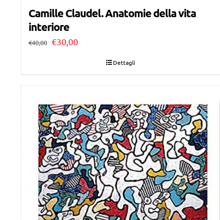
Camille Claudel. Anatomie della vita
interiore
Il
Il
€
30,00
€
40,00
prezzo
prezzo
Dettagli
originale
attuale
era:
è:
€40,00.
€30,00.