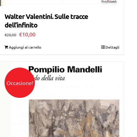
Walter Valentini. Sulle tracce
dell’infinito
Il
Il
€
10,00
€
28,00
prezzo
prezzo
Aggiungi al carrello
Dettagli
originale
attuale
era:
è:
€28,00.
€10,00.
Occasione!