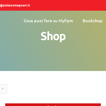
@palazzomagnani.it
Cosa puoi fare su MyFpm
Bookshop
Shop