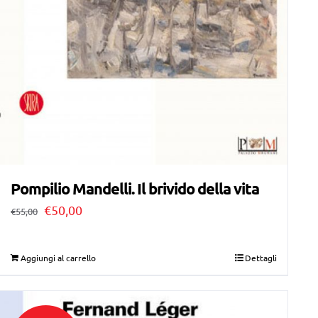
Pompilio Mandelli. Il brivido della vita
Il
Il
€
50,00
€
55,00
prezzo
prezzo
originale
attuale
Aggiungi al carrello
Dettagli
era:
è:
€55,00.
€50,00.