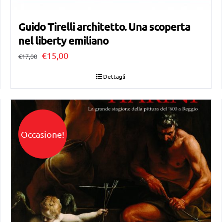
Guido Tirelli architetto. Una scoperta
nel liberty emiliano
Il
Il
€
15,00
€
17,00
prezzo
prezzo
Dettagli
originale
attuale
era:
è:
€17,00.
€15,00.
Occasione!