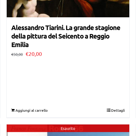
Alessandro Tiarini. La grande stagione
della pittura del Seicento a Reggio
Emilia
Il
Il
€
20,00
€
50,00
prezzo
prezzo
originale
attuale
era:
è:
€50,00.
€20,00.
Aggiungi al carrello
Dettagli
Esaurito