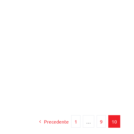
Precedente
1
…
9
10