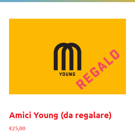
Amici Young (da regalare)
€
25,00