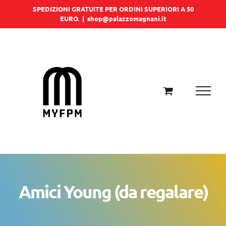
Salta
SPEDIZIONI GRATUITE PER ORDINI SUPERIORI A 50
EURO.
|
shop@palazzomagnani.it
al
contenuto
Amici Young (da regalare)