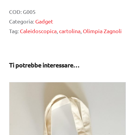
Zagnoli
COD:
G005
-
Categoria:
Gadget
Bouquet
Tag:
Caleidoscopica
,
cartolina
,
Olimpia Zagnoli
quantità
Ti potrebbe interessare…