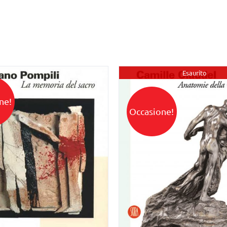
Esaurito
ne!
Occasione!