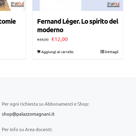
atomie
Fernand Léger. Lo spirito del
moderno
Il
Il
€
12,00
€
44,00
prezzo
prezzo
Aggiungi al carrello
Dettagli
originale
attuale
era:
è:
€44,00.
€12,00.
Per ogni richiesta su Abbonamenti e Shop:
shop@palazzomagnani.it
Per info su Area docenti: