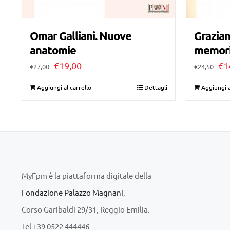
Omar Galliani. Nuove
Grazian
anatomie
memori
Il
Il
Il
€
19,00
€
1
€
27,00
€
24,50
prezzo
prezzo
pr
Aggiungi al carrello
Dettagli
Aggiungi a
originale
attuale
ori
era:
è:
era
€27,00.
€19,00.
€2
MyFpm è la piattaforma digitale della
Fondazione Palazzo Magnani
,
Corso Garibaldi 29/31, Reggio Emilia.
Tel +39 0522 444446