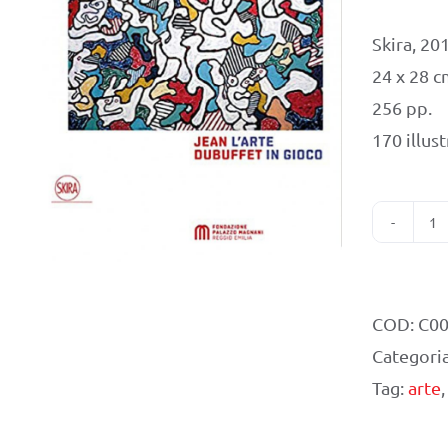
Skira, 20
24 x 28 
256 pp.
170 illust
J
D
L'
COD:
C0
in
Categori
g
Tag:
arte
q