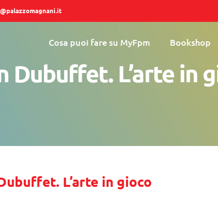
@palazzomagnani.it
Cosa puoi fare su MyFpm
Bookshop
 Dubuffet. L’arte in 
Dubuffet. L’arte in gioco