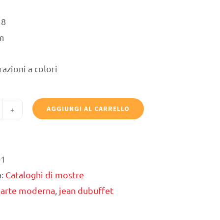
18
cm
razioni a colori
AGGIUNGI AL CARRELLO
ean
ubuffet.
arte
01
a:
Cataloghi di mostre
ioco
,
arte moderna
,
jean dubuffet
uantità