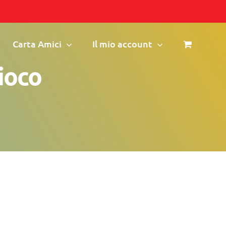
Carta Amici
Il mio account
gioco