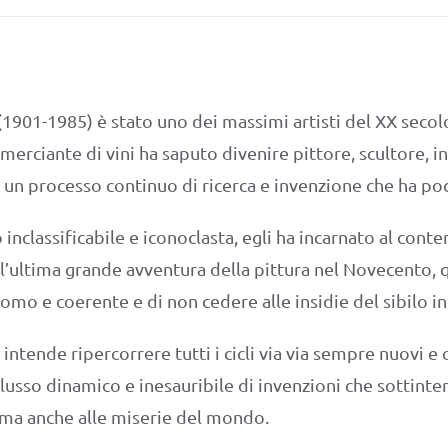
(1901-1985) è stato uno dei massimi artisti del XX sec
erciante di vini ha saputo divenire pittore, scultore, in
n un processo continuo di ricerca e invenzione che ha poch
inclassificabile e iconoclasta, egli ha incarnato al conte
l’ultima grande avventura della pittura nel Novecento, qu
mo e coerente e di non cedere alle insidie del sibilo in
tende ripercorrere tutti i cicli via via sempre nuovi e o
 flusso dinamico e inesauribile di invenzioni che sottinte
 ma anche alle miserie del mondo.