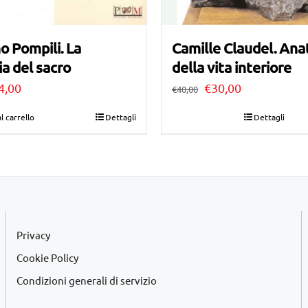
o Pompili. La
Camille Claudel. An
a del sacro
della vita interiore
Il
Il
Il
4,00
€
30,00
€
40,00
ezzo
prezzo
prezzo
prezzo
l carrello
Dettagli
Dettagli
ginale
attuale
originale
attuale
:
è:
era:
è:
4,50.
€14,00.
€40,00.
€30,00.
Privacy
Cookie Policy
Condizioni generali di servizio