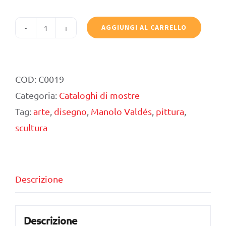
AGGIUNGI AL CARRELLO
Manolo
Valdés.
Il
COD:
C0019
perenne
Categoria:
Cataloghi di mostre
retaggio
Tag:
arte
,
disegno
,
Manolo Valdés
,
pittura
,
dell’arte
scultura
quantità
Descrizione
Descrizione