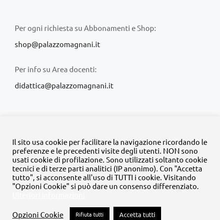
Per ogni richiesta su Abbonamenti e Shop:
shop@palazzomagnani.it
Per info su Area docenti:
didattica@palazzomagnani.it
Il sito usa cookie per facilitare la navigazione ricordando le
preferenze e le precedenti visite degli utenti. NON sono
usati cookie di profilazione. Sono utilizzati soltanto cookie
© Copyright 2020 -
2026 | Tutti i diritti riservati | MyFpm è un
tecnici e di terze parti analitici (IP anonimo). Con "Accetta
progetto della
Fondazione Palazzo Magnani
tutto", si acconsente all'uso di TUTTI i cookie. Visitando
"Opzioni Cookie" si può dare un consenso differenziato.
Ulteriori informazioni
Facebook
Instagram
Twitter
LinkedIn
YouTube
Opzioni Cookie
Rifiuta tutti
Accetta tutti