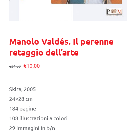
Manolo Valdés. Il perenne
retaggio dell’arte
Il
Il
€
10,00
€
34,00
prezzo
prezzo
originale
attuale
Skira, 2005
era:
è:
24×28 cm
€34,00.
€10,00.
184 pagine
108 illustrazioni a colori
29 immagini in b/n