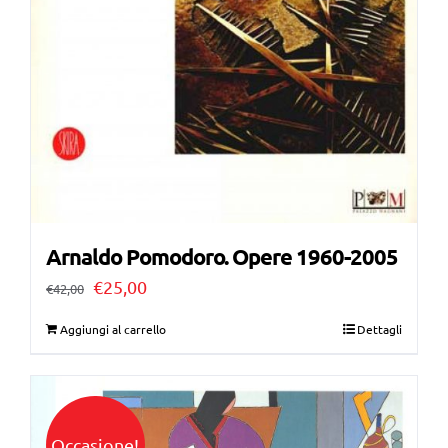
Arnaldo Pomodoro. Opere 1960-2005
Il
Il
€
25,00
€
42,00
prezzo
prezzo
Aggiungi al carrello
Dettagli
originale
attuale
era:
è:
€42,00.
€25,00.
Occasione!