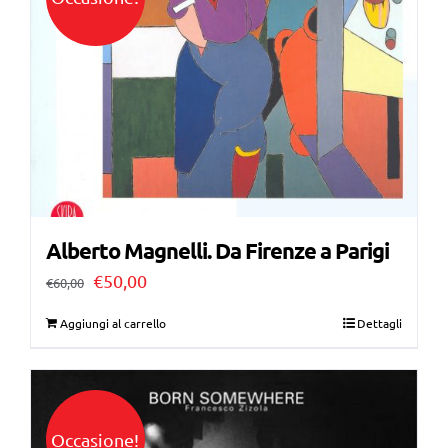
Alberto Magnelli. Da Firenze a Parigi
Il
Il
€
50,00
€
60,00
prezzo
prezzo
Aggiungi al carrello
Dettagli
originale
attuale
era:
è:
€60,00.
€50,00.
Occasione!