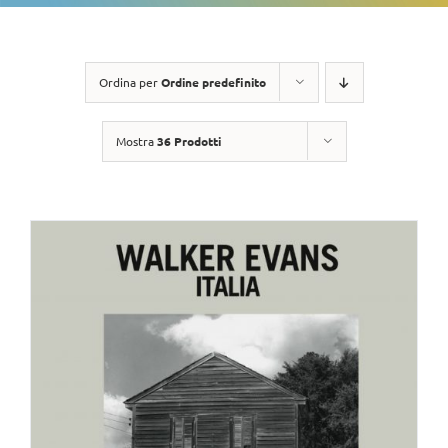
Ordina per
Ordine predefinito
Mostra
36 Prodotti