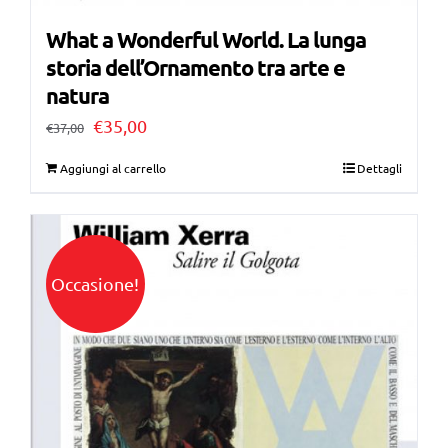
What a Wonderful World. La lunga
storia dell’Ornamento tra arte e
natura
Il
Il
€
35,00
€
37,00
prezzo
prezzo
Aggiungi al carrello
Dettagli
originale
attuale
era:
è:
€37,00.
€35,00.
Occasione!