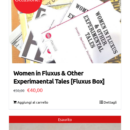
Women in Fluxus & Other
Experimaental Tales [Fluxus Box]
Il
Il
€
40,00
€
50,00
prezzo
prezzo
Aggiungi al carrello
Dettagli
originale
attuale
era:
è:
Esaurito
€50,00.
€40,00.