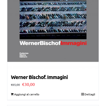
Werner Bischof. Immagini
Il
Il
€
30,00
€
65,00
prezzo
prezzo
Aggiungi al carrello
Dettagli
originale
attuale