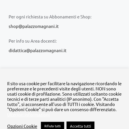
Per ogni richiesta su Abbonamenti e Shop:
shop@palazzomagnani.it
Per info su Area docenti:
didattica@palazzomagnani.it
Il sito usa cookie per facilitare la navigazione ricordando le
preferenze e le precedenti visite degli utenti. NON sono
usati cookie di profilazione. Sono utilizzati soltanto cookie
© Copyright 2020 -
2026 | Tutti i diritti riservati | MyFpm è un
tecnici e di terze parti analitici (IP anonimo). Con "Accetta
progetto della
Fondazione Palazzo Magnani
tutto", si acconsente all'uso di TUTTI i cookie. Visitando
"Opzioni Cookie" si può dare un consenso differenziato.
Ulteriori informazioni
Facebook
Instagram
Twitter
LinkedIn
YouTube
Opzioni Cookie
Rifiuta tutti
Accetta tutti