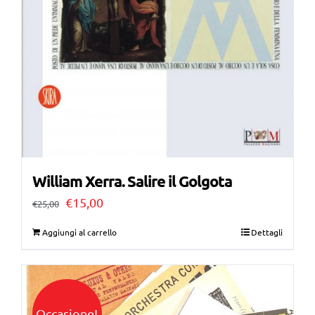
William Xerra. Salire il Golgota
Il
Il
€
15,00
€
25,00
prezzo
prezzo
Aggiungi al carrello
Dettagli
originale
attuale
era:
è:
€25,00.
€15,00.
Occasione!