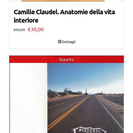
Camille Claudel. Anatomie della vita
interiore
Il
Il
€
30,00
€
40,00
prezzo
prezzo
Dettagli
originale
attuale
era:
è:
Esaurito
€40,00.
€30,00.