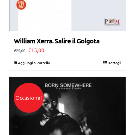
William Xerra. Salire il Golgota
Il
Il
€
15,00
€
25,00
prezzo
prezzo
Aggiungi al carrello
Dettagli
originale
attuale
era:
è:
€25,00.
€15,00.
Occasione!