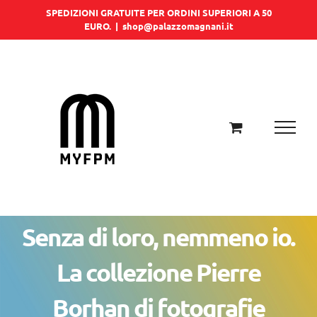
Salta
SPEDIZIONI GRATUITE PER ORDINI SUPERIORI A 50
EURO.
|
shop@palazzomagnani.it
al
contenuto
Senza di loro, nemmeno io.
La collezione Pierre
Borhan di fotografie