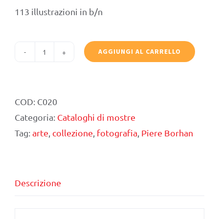
113 illustrazioni in b/n
AGGIUNGI AL CARRELLO
Senza
di
loro,
COD:
C020
nemmeno
Categoria:
Cataloghi di mostre
io.
Tag:
arte
,
collezione
,
fotografia
,
Piere Borhan
La
collezione
Pierre
Descrizione
Borhan
di
fotografie