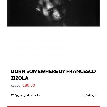
BORN SOMEWHERE BY FRANCESCO
ZIZOLA
Il
Il
€
80,00
€
85,00
prezzo
prezzo
Aggiungi al carrello
Dettagli
originale
attuale