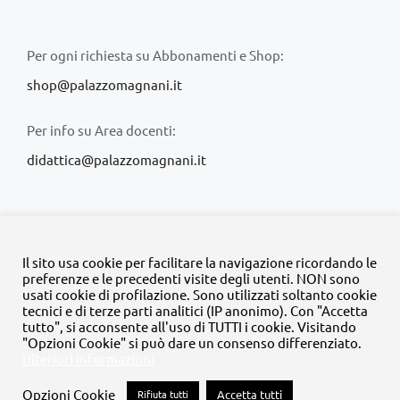
Per ogni richiesta su Abbonamenti e Shop:
shop@palazzomagnani.it
Per info su Area docenti:
didattica@palazzomagnani.it
Il sito usa cookie per facilitare la navigazione ricordando le
preferenze e le precedenti visite degli utenti. NON sono
usati cookie di profilazione. Sono utilizzati soltanto cookie
© Copyright 2020 -
2026 | Tutti i diritti riservati | MyFpm è un
tecnici e di terze parti analitici (IP anonimo). Con "Accetta
progetto della
Fondazione Palazzo Magnani
tutto", si acconsente all'uso di TUTTI i cookie. Visitando
"Opzioni Cookie" si può dare un consenso differenziato.
Ulteriori informazioni
Facebook
Instagram
Twitter
LinkedIn
YouTube
Opzioni Cookie
Rifiuta tutti
Accetta tutti