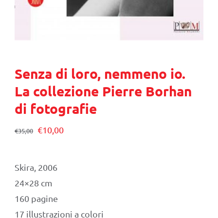
Senza di loro, nemmeno io.
La collezione Pierre Borhan
di fotografie
Il
Il
€
10,00
€
35,00
prezzo
prezzo
originale
attuale
Skira, 2006
era:
è:
24×28 cm
€35,00.
€10,00.
160 pagine
17 illustrazioni a colori