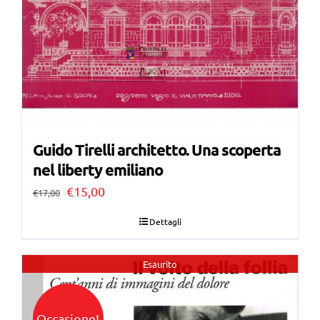
Guido Tirelli architetto. Una scoperta
nel liberty emiliano
Il
Il
€
15,00
€
17,00
prezzo
prezzo
Dettagli
originale
attuale
era:
è:
Esaurito
€17,00.
€15,00.
Occasione!