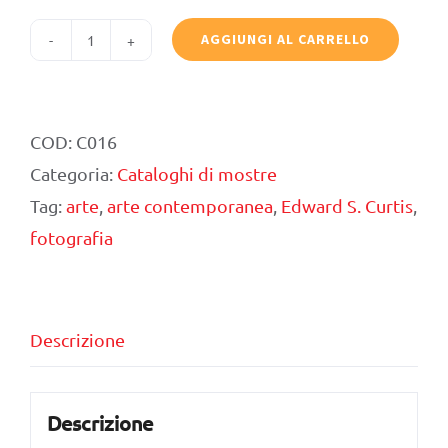
AGGIUNGI AL CARRELLO
Sacred
Legacy:
Edward
COD:
C016
S.
Categoria:
Cataloghi di mostre
Curtis
Tag:
arte
,
arte contemporanea
,
Edward S. Curtis
,
and
fotografia
the
North
American
Descrizione
Indian
quantità
Descrizione