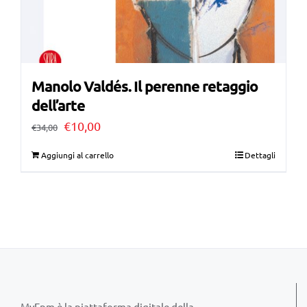
Manolo Valdés. Il perenne retaggio
dell’arte
Il
Il
€
10,00
€
34,00
prezzo
prezzo
Aggiungi al carrello
Dettagli
originale
attuale
era:
è:
€34,00.
€10,00.
MyFpm è la piattaforma digitale della