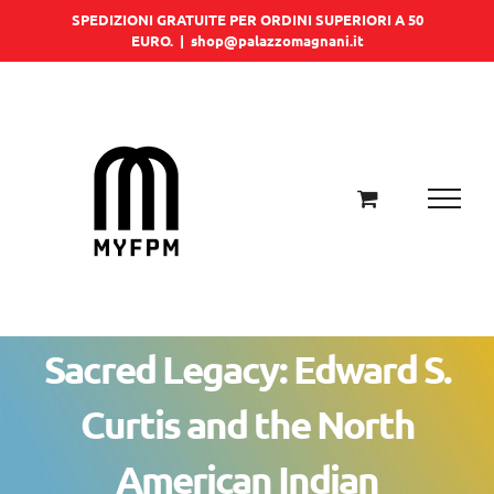
Salta
SPEDIZIONI GRATUITE PER ORDINI SUPERIORI A 50
EURO.
|
shop@palazzomagnani.it
al
contenuto
Sacred Legacy: Edward S.
Curtis and the North
American Indian