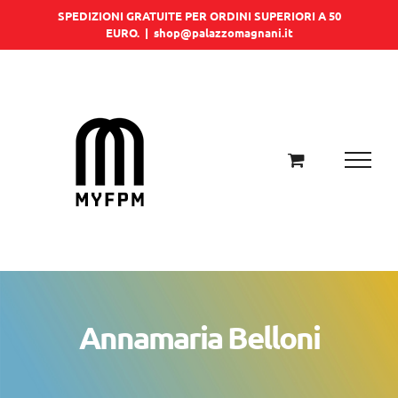
Salta
SPEDIZIONI GRATUITE PER ORDINI SUPERIORI A 50
EURO.
|
shop@palazzomagnani.it
al
contenuto
Annamaria Belloni