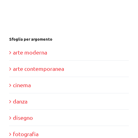
era:
è:
€28,00.
€10,00.
Sfoglia per argomento
arte moderna
arte contemporanea
cinema
danza
disegno
fotografia