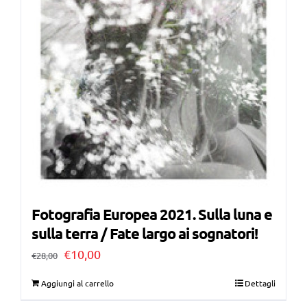
Fotografia Europea 2021. Sulla luna e
sulla terra / Fate largo ai sognatori!
Il
Il
€
10,00
€
28,00
prezzo
prezzo
Aggiungi al carrello
Dettagli
originale
attuale