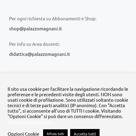
Per ogni richiesta su Abbonamenti e Shop:
shop@palazzomagnani.it
Per info su Area docenti:
didattica@palazzomagnani.it
Il sito usa cookie per facilitare la navigazione ricordando le
preferenze e le precedenti visite degli utenti. NON sono
usati cookie di profilazione. Sono utilizzati soltanto cookie
© Copyright 2020 -
2026 | Tutti i diritti riservati | MyFpm è un
tecnici e di terze parti analitici (IP anonimo). Con "Accetta
progetto della
Fondazione Palazzo Magnani
tutto", si acconsente all'uso di TUTTI i cookie. Visitando
"Opzioni Cookie" si può dare un consenso differenziato.
Ulteriori informazioni
Facebook
Instagram
Twitter
LinkedIn
YouTube
Opzioni Cookie
Rifiuta tutti
Accetta tutti