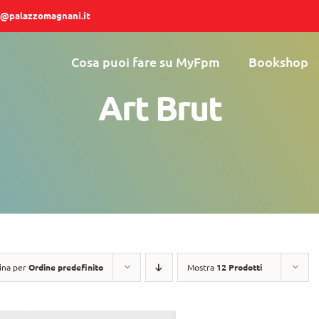
@palazzomagnani.it
Cosa puoi fare su MyFpm
Bookshop
Art Brut
ina per
Ordine predefinito
Mostra
12 Prodotti