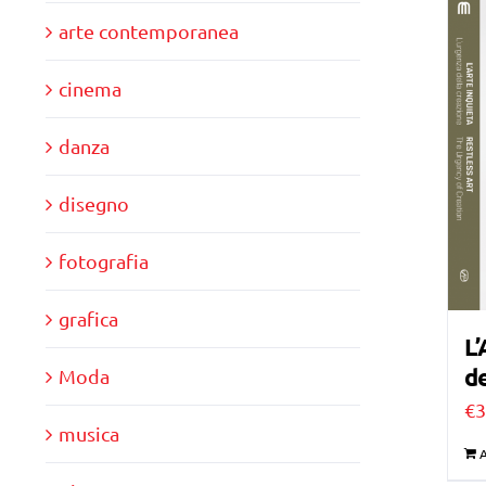
arte contemporanea
cinema
danza
disegno
fotografia
grafica
L’
de
Moda
€
3
musica
A