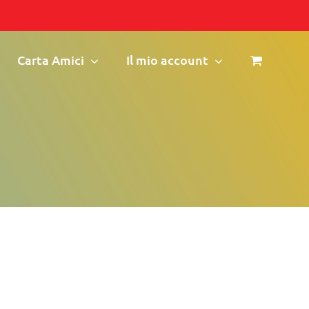
Carta Amici
Il mio account