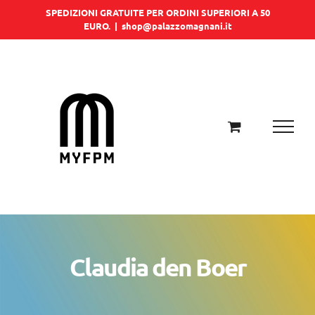
Salta
SPEDIZIONI GRATUITE PER ORDINI SUPERIORI A 50
EURO.
|
shop@palazzomagnani.it
al
contenuto
Claudia den Boer