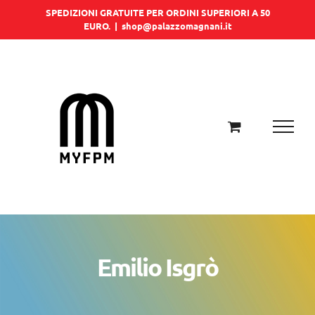
Salta
SPEDIZIONI GRATUITE PER ORDINI SUPERIORI A 50
EURO.
|
shop@palazzomagnani.it
al
contenuto
Emilio Isgrò