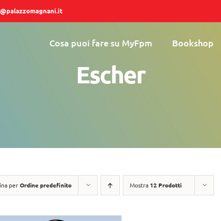
@palazzomagnani.it
Cosa puoi fare su MyFpm
Bookshop
Escher
ina per
Ordine predefinito
Mostra
12 Prodotti