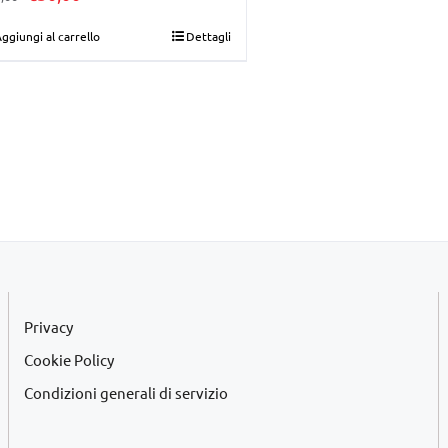
prezzo
prezzo
ggiungi al carrello
Dettagli
originale
attuale
era:
è:
€35,00.
€30,00.
Privacy
Cookie Policy
Condizioni generali di servizio