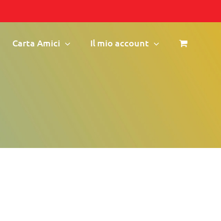
Carta Amici
Il mio account