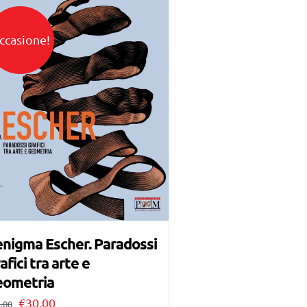
ccasione!
enigma Escher. Paradossi
afici tra arte e
eometria
Il
Il
€
30,00
,00