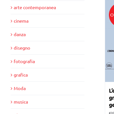
arte contemporanea
O
cinema
danza
disegno
fotografia
grafica
Moda
L’
gr
musica
g
€
35