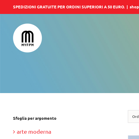
Salta
SPEDIZIONI GRATUITE PER ORDINI SUPERIORI A 50 EURO.
|
shop
al
contenuto
Ord
Sfoglia per argomento
arte moderna