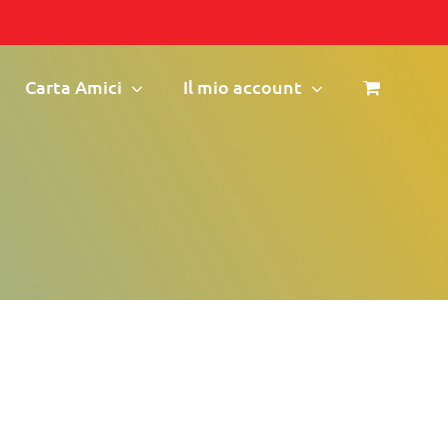
Carta Amici
Il mio account