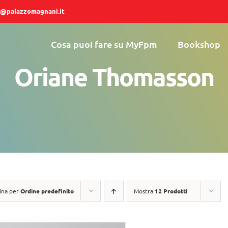
@palazzomagnani.it
Cosa puoi fare su MyFpm
Bookshop
Oriane Thomasson
ina per
Ordine predefinito
Mostra
12 Prodotti