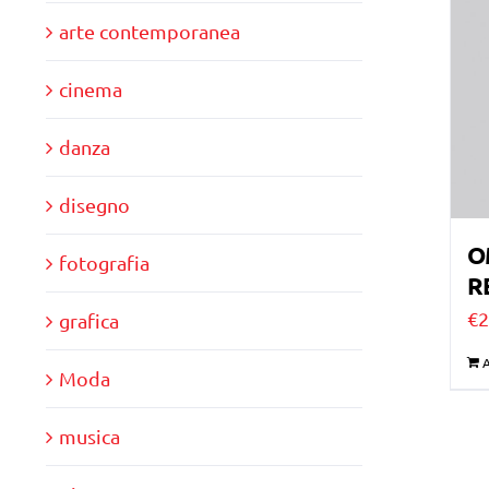
arte contemporanea
cinema
danza
disegno
O
fotografia
R
€
2
grafica
A
Moda
musica