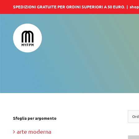
Salta
SPEDIZIONI GRATUITE PER ORDINI SUPERIORI A 50 EURO.
|
shop
al
contenuto
Ord
Sfoglia per argomento
arte moderna