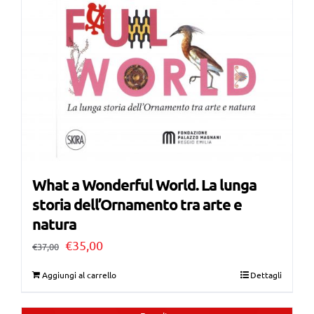
What a Wonderful World. La lunga
storia dell’Ornamento tra arte e
natura
Il
Il
€
35,00
€
37,00
prezzo
prezzo
Aggiungi al carrello
Dettagli
originale
attuale
era:
è: