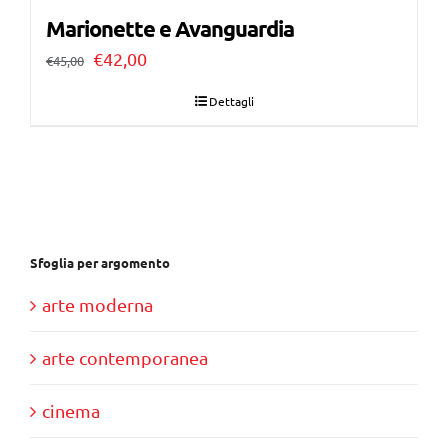
Marionette e Avanguardia
Il
Il
€
42,00
€
45,00
prezzo
prezzo
Dettagli
originale
attuale
era:
è:
€45,00.
€42,00.
Sfoglia per argomento
arte moderna
arte contemporanea
cinema