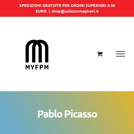
Salta
SPEDIZIONI GRATUITE PER ORDINI SUPERIORI A 50
EURO.
|
shop@palazzomagnani.it
al
contenuto
Pablo Picasso