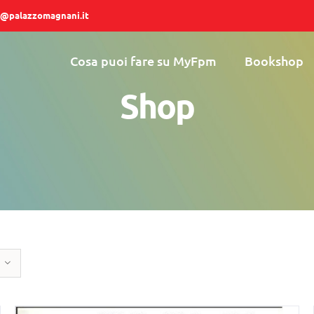
@palazzomagnani.it
Cosa puoi fare su MyFpm
Bookshop
Shop