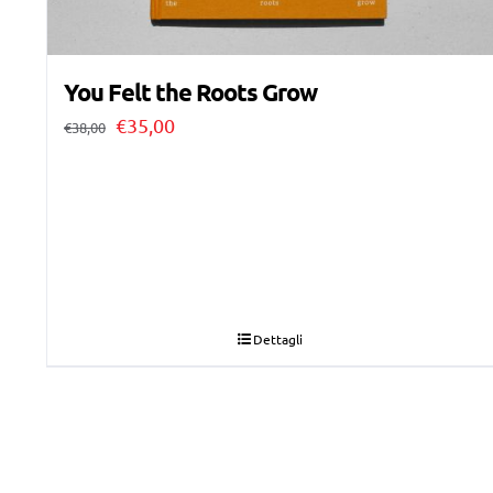
You Felt the Roots Grow
Il
Il
€
35,00
€
38,00
prezzo
prezzo
originale
attuale
era:
è:
€38,00.
€35,00.
Dettagli