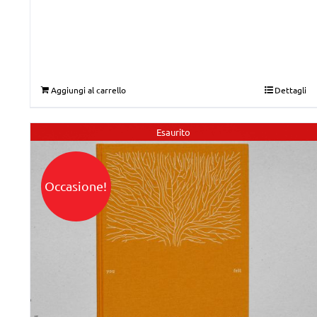
era:
è:
€50,00.
€40,00.
Aggiungi al carrello
Dettagli
Esaurito
Occasione!