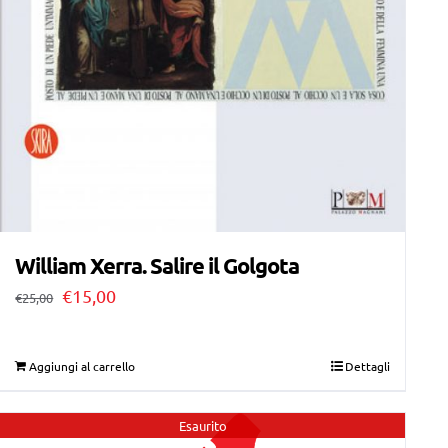
William Xerra. Salire il Golgota
Il
Il
€
15,00
€
25,00
prezzo
prezzo
originale
attuale
Aggiungi al carrello
Dettagli
era:
è:
€25,00.
€15,00.
Esaurito