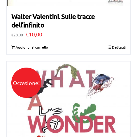
Walter Valentini. Sulle tracce
dell’infinito
Il
Il
€
10,00
€
28,00
prezzo
prezzo
Aggiungi al carrello
Dettagli
originale
attuale
era:
è:
€28,00.
€10,00.
Occasione!