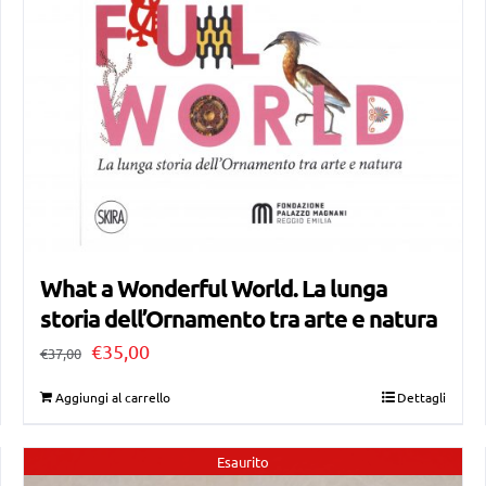
What a Wonderful World. La lunga
storia dell’Ornamento tra arte e natura
Il
Il
€
35,00
€
37,00
prezzo
prezzo
Aggiungi al carrello
Dettagli
originale
attuale
era:
è:
Esaurito