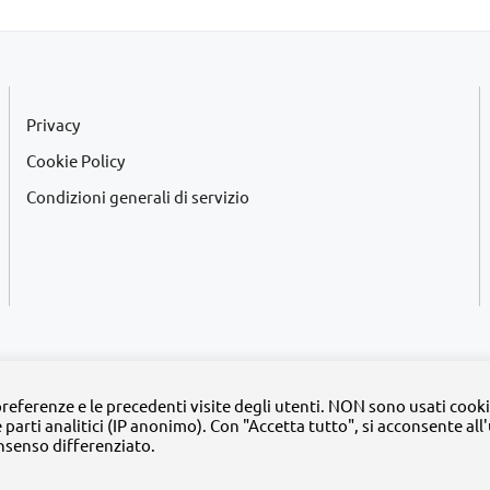
Privacy
Cookie Policy
Condizioni generali di servizio
2020 -
2026 | Tutti i diritti riservati | MyFpm è un progetto della
Fondazione Pa
 preferenze e le precedenti visite degli utenti. NON sono usati cooki
e parti analitici (IP anonimo). Con "Accetta tutto", si acconsente all
Facebook
Instagram
Twitter
LinkedIn
YouTube
nsenso differenziato.