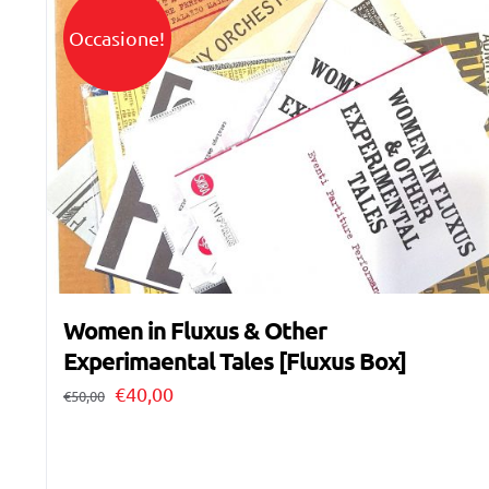
Occasione!
Women in Fluxus & Other
Experimaental Tales [Fluxus Box]
Il
Il
€
40,00
€
50,00
prezzo
prezzo
originale
attuale