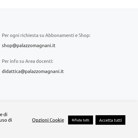
Per ogni richiesta su Abbonamenti e Shop:
shop@palazzomagnani.it
Per info su Area docenti:
didattica@palazzomagnani.it
lazzo Magnani
e di
'uso di
Opzioni Cookie
Rifiuta tutti
Accetta tutti