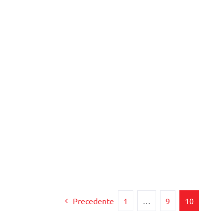
Precedente
1
…
9
10