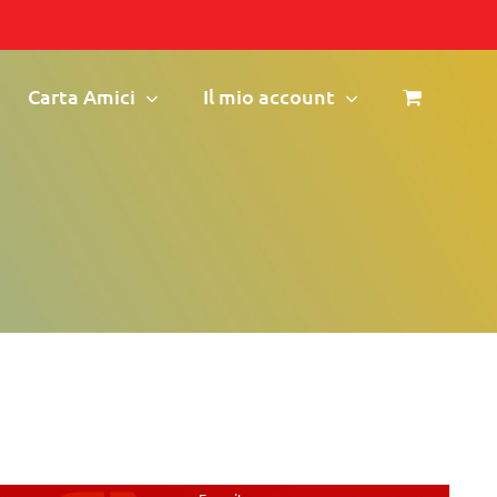
Carta Amici
Il mio account