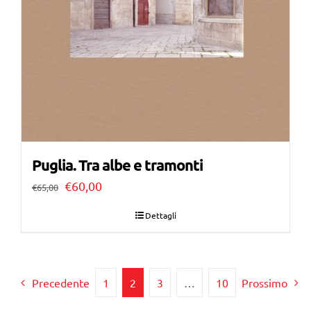
Puglia. Tra albe e tramonti
Il
Il
€
60,00
€
65,00
prezzo
prezzo
Dettagli
originale
attuale
era:
è:
€65,00.
€60,00.
Precedente
1
2
3
…
10
Prossimo