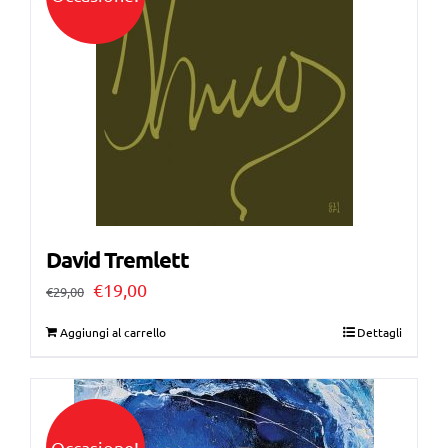
David Tremlett
Il
Il
€
19,00
€
29,00
prezzo
prezzo
Aggiungi al carrello
Dettagli
originale
attuale
era:
è:
€29,00.
€19,00.
Occasione!