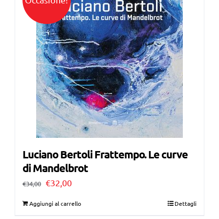
Luciano Bertoli Frattempo. Le curve
di Mandelbrot
Il
Il
€
32,00
€
34,00
prezzo
prezzo
Aggiungi al carrello
Dettagli
originale
attuale