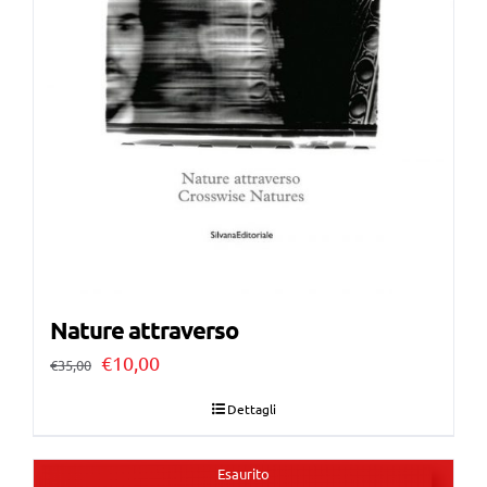
Nature attraverso
Il
Il
€
10,00
€
35,00
prezzo
prezzo
Dettagli
originale
attuale
era:
è:
Esaurito