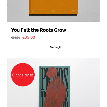
You Felt the Roots Grow
Il
Il
€
35,00
€
38,00
prezzo
prezzo
Dettagli
originale
attuale
era:
è:
€38,00.
€35,00.
Occasione!