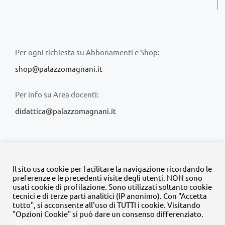
Per ogni richiesta su Abbonamenti e Shop:
shop@palazzomagnani.it
Per info su Area docenti:
didattica@palazzomagnani.it
Il sito usa cookie per facilitare la navigazione ricordando le
preferenze e le precedenti visite degli utenti. NON sono
usati cookie di profilazione. Sono utilizzati soltanto cookie
© Copyright 2020 -
2026 | Tutti i diritti riservati | MyFpm è un
tecnici e di terze parti analitici (IP anonimo). Con "Accetta
progetto della
Fondazione Palazzo Magnani
tutto", si acconsente all'uso di TUTTI i cookie. Visitando
"Opzioni Cookie" si può dare un consenso differenziato.
Ulteriori informazioni