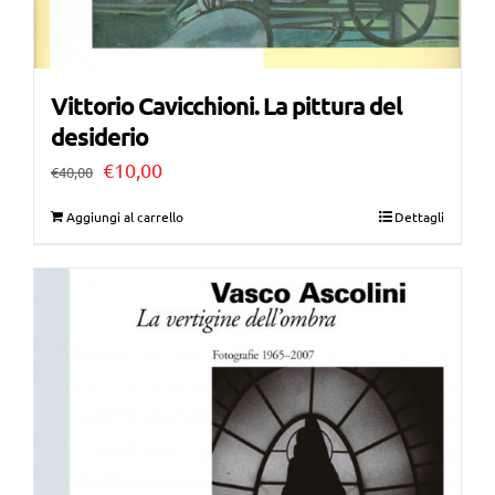
Vittorio Cavicchioni. La pittura del
desiderio
Il
Il
€
10,00
€
40,00
prezzo
prezzo
Aggiungi al carrello
Dettagli
originale
attuale
era:
è:
€40,00.
€10,00.