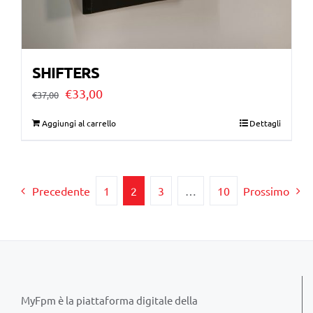
SHIFTERS
Il
Il
€
33,00
€
37,00
prezzo
prezzo
Aggiungi al carrello
Dettagli
originale
attuale
era:
è:
€37,00.
€33,00.
Precedente
1
2
3
…
10
Prossimo
MyFpm è la piattaforma digitale della