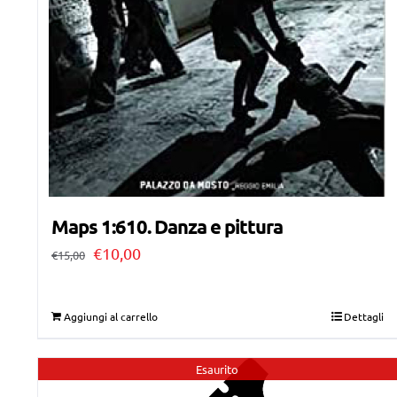
Maps 1:610. Danza e pittura
Il
Il
€
10,00
€
15,00
prezzo
prezzo
originale
attuale
Aggiungi al carrello
Dettagli
era:
è:
€15,00.
€10,00.
Esaurito