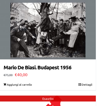
Mario De Biasi. Budapest 1956
Il
Il
€
40,00
€
75,00
prezzo
prezzo
Aggiungi al carrello
Dettagli
originale
attuale
era:
è:
Esaurito
€75,00.
€40,00.