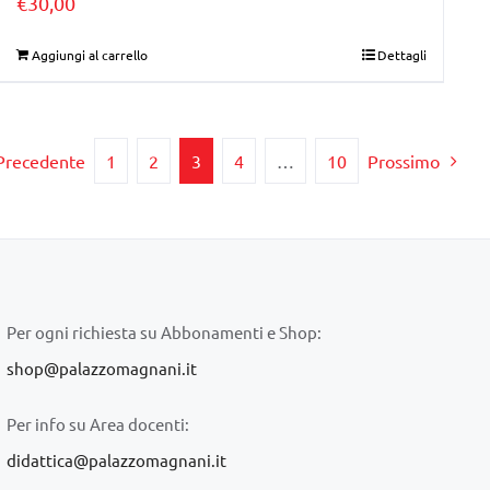
€
30,00
Aggiungi al carrello
Dettagli
Precedente
1
2
3
4
…
10
Prossimo
Per ogni richiesta su Abbonamenti e Shop:
shop@palazzomagnani.it
Per info su Area docenti:
didattica@palazzomagnani.it