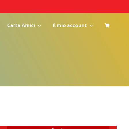
Carta Amici
Il mio account