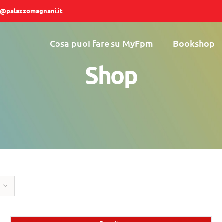
@palazzomagnani.it
Cosa puoi fare su MyFpm
Bookshop
Shop