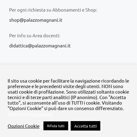
Per ogni richiesta su Abbonamenti e Shop:
shop@palazzomagnani.it
Per info su Area docenti:
didattica@palazzomagnani.it
Il sito usa cookie per facilitare la navigazione ricordando le
preferenze e le precedenti visite degli utenti. NON sono
usati cookie di profilazione. Sono utilizzati soltanto cookie
© Copyright 2020 -
2026 | Tutti i diritti riservati | MyFpm è un
tecnici e di terze parti analitici (IP anonimo). Con "Accetta
progetto della
Fondazione Palazzo Magnani
tutto", si acconsente all'uso di TUTTI i cookie. Visitando
"Opzioni Cookie" si può dare un consenso differenziato.
Ulteriori informazioni
Facebook
Instagram
Twitter
LinkedIn
YouTube
Opzioni Cookie
Rifiuta tutti
Accetta tutti