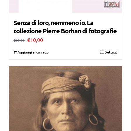
Senza di loro, nemmeno io. La
collezione Pierre Borhan di fotografie
Il
Il
€
10,00
€
35,00
prezzo
prezzo
Aggiungi al carrello
Dettagli
originale
attuale
era:
è:
€35,00.
€10,00.