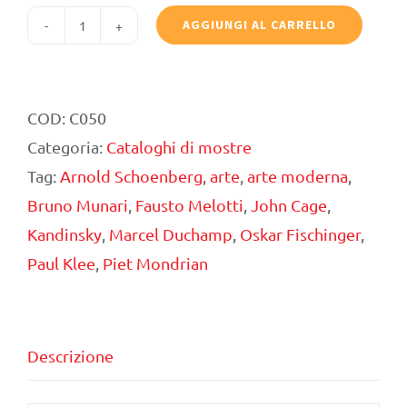
AGGIUNGI AL CARRELLO
Kandinsky
-
Cage.
COD:
C050
Musica
Categoria:
Cataloghi di mostre
e
Tag:
Arnold Schoenberg
,
arte
,
arte moderna
,
Spirituale
Bruno Munari
,
Fausto Melotti
,
John Cage
,
nell’Arte
Kandinsky
,
Marcel Duchamp
,
Oskar Fischinger
,
quantità
Paul Klee
,
Piet Mondrian
Descrizione