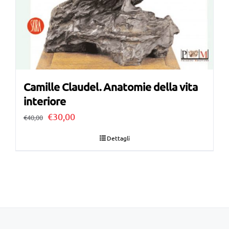
Camille Claudel. Anatomie della vita
interiore
Il
Il
€
30,00
€
40,00
prezzo
prezzo
Dettagli
originale
attuale
era:
è:
€40,00.
€30,00.