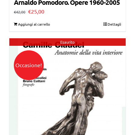
Arnaldo Pomodoro. Opere 1960-2005
Il
Il
€
25,00
€
42,00
prezzo
prezzo
Aggiungi al carrello
Dettagli
originale
attuale
era:
è:
Esaurito
€42,00.
€25,00.
Occasione!