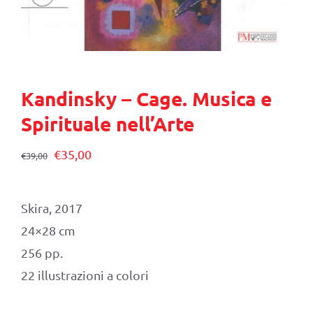
Kandinsky – Cage. Musica e
Spirituale nell’Arte
Il
Il
€
35,00
€
39,00
prezzo
prezzo
originale
attuale
Skira, 2017
era:
è:
24×28 cm
€39,00.
€35,00.
256 pp.
22 illustrazioni a colori