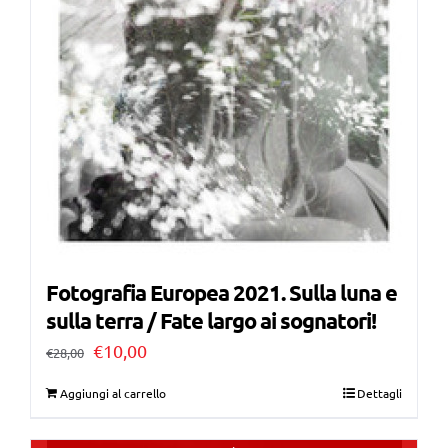
Fotografia Europea 2021. Sulla luna e
sulla terra / Fate largo ai sognatori!
Il
Il
€
10,00
€
28,00
prezzo
prezzo
Aggiungi al carrello
Dettagli
originale
attuale
era:
è: