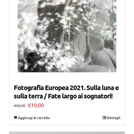
Fotografia Europea 2021. Sulla luna e
sulla terra / Fate largo ai sognatori!
Il
Il
€
10,00
€
28,00
prezzo
prezzo
Aggiungi al carrello
Dettagli
originale
attuale
era:
è: