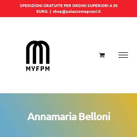
Salta
SPEDIZIONI GRATUITE PER ORDINI SUPERIORI A 50
EURO.
|
shop@palazzomagnani.it
al
contenuto
Annamaria Belloni