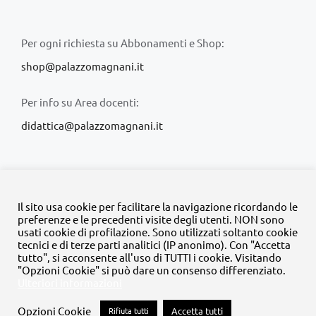
Per ogni richiesta su Abbonamenti e Shop:
shop@palazzomagnani.it
Per info su Area docenti:
didattica@palazzomagnani.it
Il sito usa cookie per facilitare la navigazione ricordando le
preferenze e le precedenti visite degli utenti. NON sono
usati cookie di profilazione. Sono utilizzati soltanto cookie
© Copyright 2020 -
2026 | Tutti i diritti riservati | MyFpm è un
tecnici e di terze parti analitici (IP anonimo). Con "Accetta
progetto della
Fondazione Palazzo Magnani
tutto", si acconsente all'uso di TUTTI i cookie. Visitando
"Opzioni Cookie" si può dare un consenso differenziato.
Ulteriori informazioni
Facebook
Instagram
Twitter
LinkedIn
YouTube
Opzioni Cookie
Rifiuta tutti
Accetta tutti