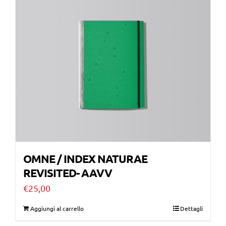
€28,00.
€10,00.
OMNE / INDEX NATURAE
REVISITED- AAVV
€
25,00
Aggiungi al carrello
Dettagli