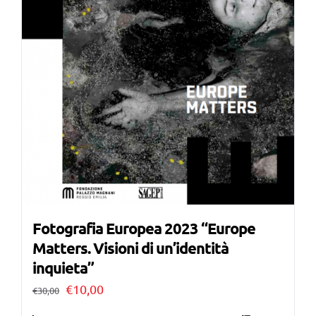
Fotografia Europea 2023 “Europe
Matters. Visioni di un’identità
inquieta”
Il
Il
€
10,00
€
30,00
prezzo
prezzo