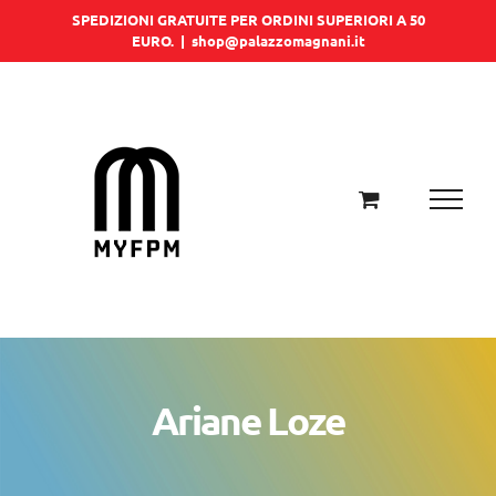
Salta
SPEDIZIONI GRATUITE PER ORDINI SUPERIORI A 50
EURO.
|
shop@palazzomagnani.it
al
contenuto
Ariane Loze