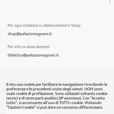
Per ogni richiesta su Abbonamenti e Shop:
shop@palazzomagnani.it
Per info su Area docenti:
didattica@palazzomagnani.it
Il sito usa cookie per facilitare la navigazione ricordando le
preferenze e le precedenti visite degli utenti. NON sono
usati cookie di profilazione. Sono utilizzati soltanto cookie
© Copyright 2020 -
2026 | Tutti i diritti riservati | MyFpm è un
tecnici e di terze parti analitici (IP anonimo). Con "Accetta
progetto della
Fondazione Palazzo Magnani
tutto", si acconsente all'uso di TUTTI i cookie. Visitando
"Opzioni Cookie" si può dare un consenso differenziato.
Ulteriori informazioni