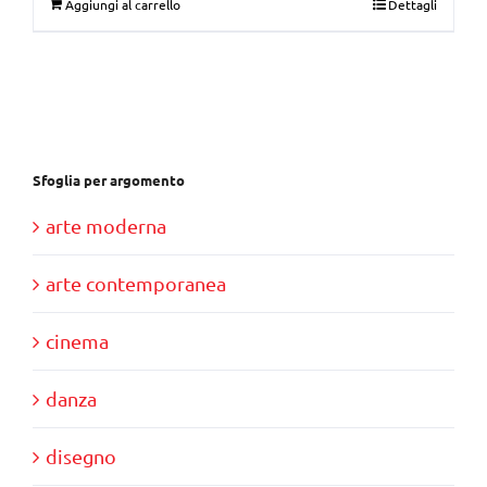
Aggiungi al carrello
Dettagli
originale
attuale
era:
è:
€30,00.
€10,00.
Sfoglia per argomento
arte moderna
arte contemporanea
cinema
danza
disegno