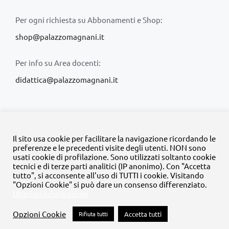
Per ogni richiesta su Abbonamenti e Shop:
shop@palazzomagnani.it
Per info su Area docenti:
didattica@palazzomagnani.it
Il sito usa cookie per facilitare la navigazione ricordando le
preferenze e le precedenti visite degli utenti. NON sono
usati cookie di profilazione. Sono utilizzati soltanto cookie
© Copyright 2020 -
2026 | Tutti i diritti riservati | MyFpm è un
tecnici e di terze parti analitici (IP anonimo). Con "Accetta
progetto della
Fondazione Palazzo Magnani
tutto", si acconsente all'uso di TUTTI i cookie. Visitando
"Opzioni Cookie" si può dare un consenso differenziato.
Ulteriori informazioni
Facebook
Instagram
Twitter
LinkedIn
YouTube
Opzioni Cookie
Rifiuta tutti
Accetta tutti