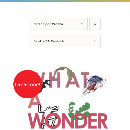
Ordina per
Prezzo
Mostra
36 Prodotti
Occasione!