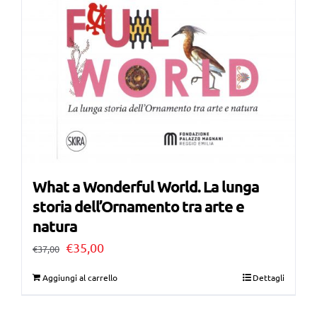
What a Wonderful World. La lunga
storia dell’Ornamento tra arte e
natura
Il
Il
€
35,00
€
37,00
prezzo
prezzo
Aggiungi al carrello
Dettagli
originale
attuale
era:
è: