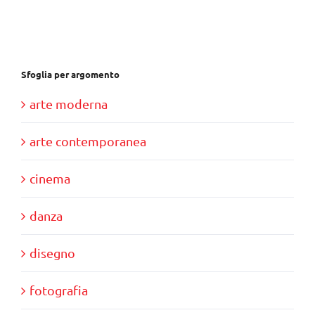
€37,00.
€35,00.
Sfoglia per argomento
arte moderna
arte contemporanea
cinema
danza
disegno
fotografia