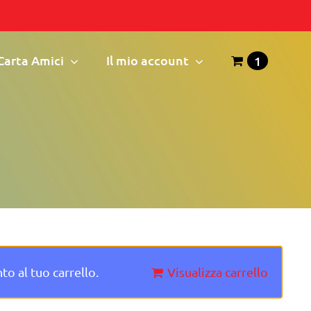
Carta Amici
Il mio account
1
o al tuo carrello.
Visualizza carrello