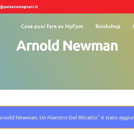
@palazzomagnani.it
Cosa puoi fare su MyFpm
Bookshop
Arnold Newman
Arnold Newman. Un Maestro Del Ritratto” è stato aggiunt