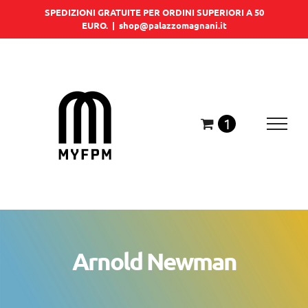
Salta
SPEDIZIONI GRATUITE PER ORDINI SUPERIORI A 50
EURO.
|
shop@palazzomagnani.it
al
contenuto
1
Arnold Newman