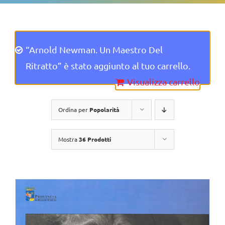
“Arnold Newman. Un Maestro Del
Ritratto” è stato aggiunto al tuo carrello.
Visualizza carrello
Ordina per
Popolarità
Mostra
36 Prodotti