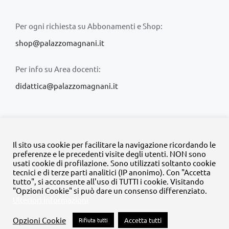
Per ogni richiesta su Abbonamenti e Shop:
shop@palazzomagnani.it
Per info su Area docenti:
didattica@palazzomagnani.it
Il sito usa cookie per facilitare la navigazione ricordando le
preferenze e le precedenti visite degli utenti. NON sono
usati cookie di profilazione. Sono utilizzati soltanto cookie
© Copyright 2020 -
2026 | Tutti i diritti riservati | MyFpm è un
tecnici e di terze parti analitici (IP anonimo). Con "Accetta
progetto della
Fondazione Palazzo Magnani
tutto", si acconsente all'uso di TUTTI i cookie. Visitando
"Opzioni Cookie" si può dare un consenso differenziato.
Ulteriori informazioni
Facebook
Instagram
Twitter
LinkedIn
YouTube
Opzioni Cookie
Rifiuta tutti
Accetta tutti