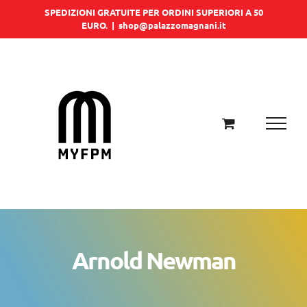
Salta
SPEDIZIONI GRATUITE PER ORDINI SUPERIORI A 50
EURO.
|
shop@palazzomagnani.it
al
contenuto
Arnold Newman