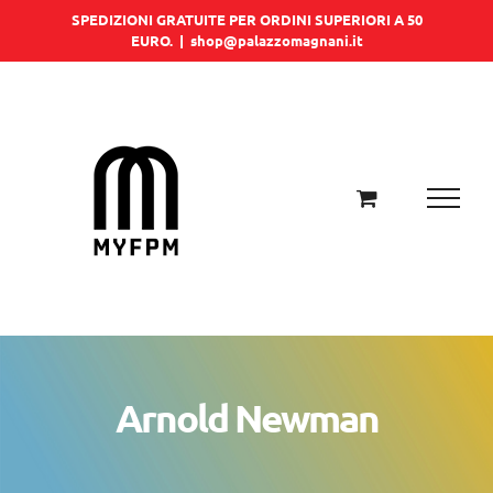
Salta
SPEDIZIONI GRATUITE PER ORDINI SUPERIORI A 50
EURO.
|
shop@palazzomagnani.it
al
contenuto
Arnold Newman