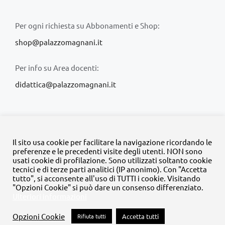
Per ogni richiesta su Abbonamenti e Shop:
shop@palazzomagnani.it
Per info su Area docenti:
didattica@palazzomagnani.it
Il sito usa cookie per facilitare la navigazione ricordando le
preferenze e le precedenti visite degli utenti. NON sono
usati cookie di profilazione. Sono utilizzati soltanto cookie
© Copyright 2020 -
2026 | Tutti i diritti riservati | MyFpm è un
tecnici e di terze parti analitici (IP anonimo). Con "Accetta
progetto della
Fondazione Palazzo Magnani
tutto", si acconsente all'uso di TUTTI i cookie. Visitando
"Opzioni Cookie" si può dare un consenso differenziato.
Ulteriori informazioni
Facebook
Instagram
Twitter
LinkedIn
YouTube
Opzioni Cookie
Rifiuta tutti
Accetta tutti