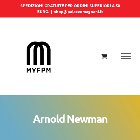
Salta
SPEDIZIONI GRATUITE PER ORDINI SUPERIORI A 50
EURO.
|
shop@palazzomagnani.it
al
contenuto
Arnold Newman