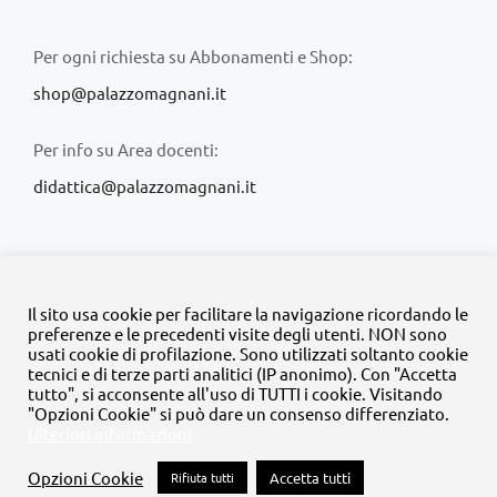
Per ogni richiesta su Abbonamenti e Shop:
shop@palazzomagnani.it
Per info su Area docenti:
didattica@palazzomagnani.it
Il sito usa cookie per facilitare la navigazione ricordando le
preferenze e le precedenti visite degli utenti. NON sono
usati cookie di profilazione. Sono utilizzati soltanto cookie
© Copyright 2020 -
2026 | Tutti i diritti riservati | MyFpm è un
tecnici e di terze parti analitici (IP anonimo). Con "Accetta
progetto della
Fondazione Palazzo Magnani
tutto", si acconsente all'uso di TUTTI i cookie. Visitando
"Opzioni Cookie" si può dare un consenso differenziato.
Ulteriori informazioni
Facebook
Instagram
Twitter
LinkedIn
YouTube
Opzioni Cookie
Rifiuta tutti
Accetta tutti