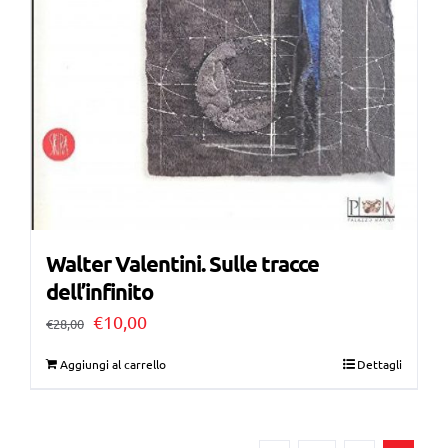
Walter Valentini. Sulle tracce
dell’infinito
Il
Il
€
10,00
€
28,00
prezzo
prezzo
Aggiungi al carrello
Dettagli
originale
attuale
era:
è: