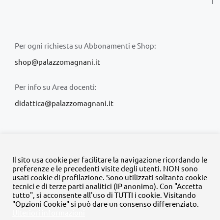
Per ogni richiesta su Abbonamenti e Shop:
shop@palazzomagnani.it
Per info su Area docenti:
didattica@palazzomagnani.it
Il sito usa cookie per facilitare la navigazione ricordando le
preferenze e le precedenti visite degli utenti. NON sono
usati cookie di profilazione. Sono utilizzati soltanto cookie
© Copyright 2020 -
2026 | Tutti i diritti riservati | MyFpm è un
tecnici e di terze parti analitici (IP anonimo). Con "Accetta
progetto della
Fondazione Palazzo Magnani
tutto", si acconsente all'uso di TUTTI i cookie. Visitando
"Opzioni Cookie" si può dare un consenso differenziato.
Ulteriori informazioni