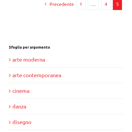
€28,00.
€10,00.
Precedente
1
…
4
5
Sfoglia per argomento
arte moderna
arte contemporanea
cinema
danza
disegno