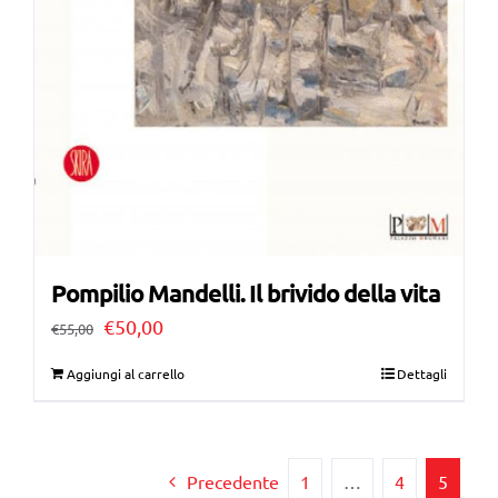
Pompilio Mandelli. Il brivido della vita
Il
Il
€
50,00
€
55,00
prezzo
prezzo
Aggiungi al carrello
Dettagli
originale
attuale
era:
è:
€55,00.
€50,00.
Precedente
1
…
4
5