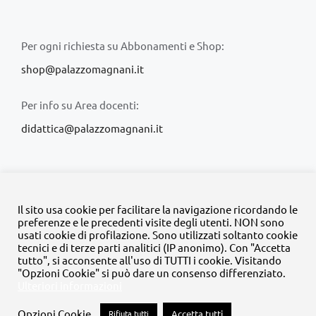
Per ogni richiesta su Abbonamenti e Shop:
shop@palazzomagnani.it
Per info su Area docenti:
didattica@palazzomagnani.it
Il sito usa cookie per facilitare la navigazione ricordando le
preferenze e le precedenti visite degli utenti. NON sono
usati cookie di profilazione. Sono utilizzati soltanto cookie
© Copyright 2020 -
2026 | Tutti i diritti riservati | MyFpm è un
tecnici e di terze parti analitici (IP anonimo). Con "Accetta
progetto della
Fondazione Palazzo Magnani
tutto", si acconsente all'uso di TUTTI i cookie. Visitando
"Opzioni Cookie" si può dare un consenso differenziato.
Ulteriori informazioni
Facebook
Instagram
Twitter
LinkedIn
YouTube
Opzioni Cookie
Rifiuta tutti
Accetta tutti