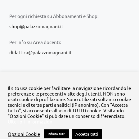
Per ogni richiesta su Abbonamenti e Shop:
shop@palazzomagnani.it
Per info su Area docenti:
didattica@palazzomagnani.it
Il sito usa cookie per facilitare la navigazione ricordando le
preferenze e le precedenti visite degli utenti. NON sono
usati cookie di profilazione. Sono utilizzati soltanto cookie
© Copyright 2020 -
2026 | Tutti i diritti riservati | MyFpm è un
tecnici e di terze parti analitici (IP anonimo). Con "Accetta
progetto della
Fondazione Palazzo Magnani
tutto", si acconsente all'uso di TUTTI i cookie. Visitando
"Opzioni Cookie" si può dare un consenso differenziato.
Ulteriori informazioni
Facebook
Instagram
Twitter
LinkedIn
YouTube
Opzioni Cookie
Rifiuta tutti
Accetta tutti