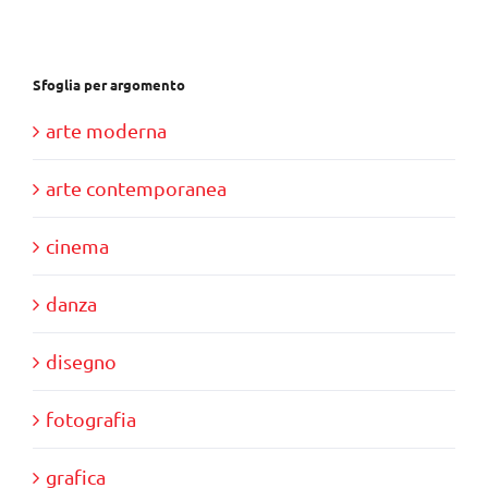
€40,00.
€11,00.
Sfoglia per argomento
arte moderna
arte contemporanea
cinema
danza
disegno
fotografia
grafica