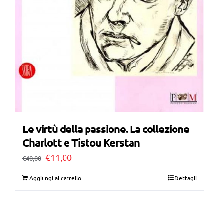
Le virtù della passione. La collezione
Charlott e Tistou Kerstan
Il
Il
€
11,00
€
40,00
prezzo
prezzo
Aggiungi al carrello
Dettagli
originale
attuale
era:
è: