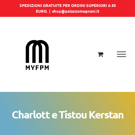
Salta
SPEDIZIONI GRATUITE PER ORDINI SUPERIORI A 50
EURO.
|
shop@palazzomagnani.it
al
contenuto
Charlott e Tistou Kerstan