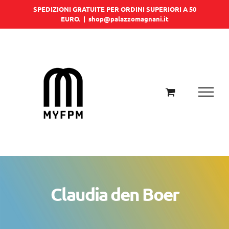
Salta
SPEDIZIONI GRATUITE PER ORDINI SUPERIORI A 50
EURO.
|
shop@palazzomagnani.it
al
contenuto
Claudia den Boer