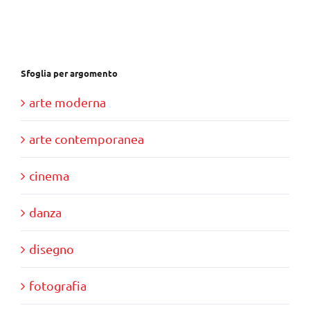
€37,00.
€35,00.
Sfoglia per argomento
arte moderna
arte contemporanea
cinema
danza
disegno
fotografia