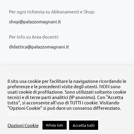
Per ogni richiesta su Abbonamenti e Shop:
shop@palazzomagnani.it
Per info su Area docenti:
didattica@palazzomagnani.it
Il sito usa cookie per facilitare la navigazione ricordando le
preferenze e le precedenti visite degli utenti. NON sono
usati cookie di profilazione. Sono utilizzati soltanto cookie
© Copyright 2020 -
2026 | Tutti i diritti riservati | MyFpm è un
tecnici e di terze parti analitici (IP anonimo). Con "Accetta
progetto della
Fondazione Palazzo Magnani
tutto", si acconsente all'uso di TUTTI i cookie. Visitando
"Opzioni Cookie" si può dare un consenso differenziato.
Ulteriori informazioni
Facebook
Instagram
Twitter
LinkedIn
YouTube
Opzioni Cookie
Rifiuta tutti
Accetta tutti