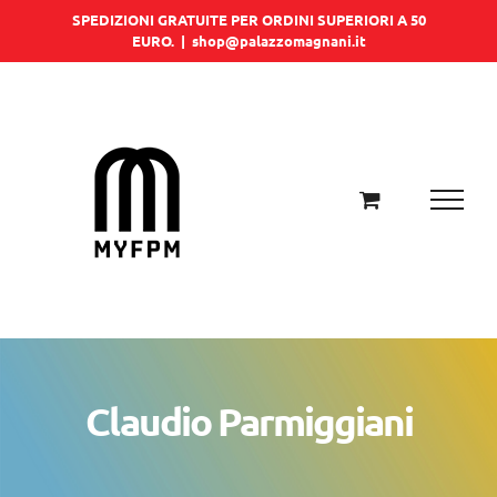
Salta
SPEDIZIONI GRATUITE PER ORDINI SUPERIORI A 50
EURO.
|
shop@palazzomagnani.it
al
contenuto
Claudio Parmiggiani