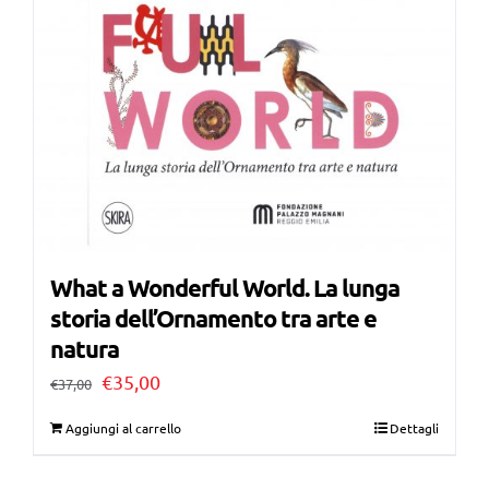
What a Wonderful World. La lunga
storia dell’Ornamento tra arte e
natura
Il
Il
€
35,00
€
37,00
prezzo
prezzo
Aggiungi al carrello
Dettagli
originale
attuale
era:
è: