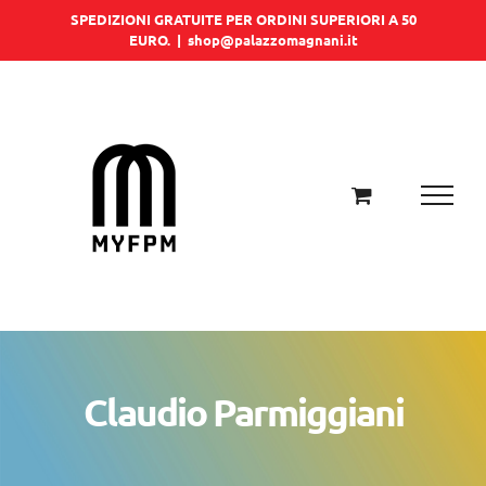
Salta
SPEDIZIONI GRATUITE PER ORDINI SUPERIORI A 50
EURO.
|
shop@palazzomagnani.it
al
contenuto
Claudio Parmiggiani