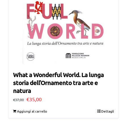
What a Wonderful World. La lunga
storia dell’Ornamento tra arte e
natura
Il
Il
€
35,00
€
37,00
prezzo
prezzo
Aggiungi al carrello
Dettagli
originale
attuale
era:
è: