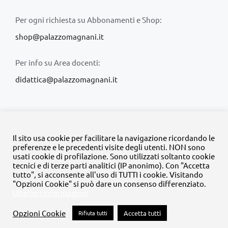
Per ogni richiesta su Abbonamenti e Shop:
shop@palazzomagnani.it
Per info su Area docenti:
didattica@palazzomagnani.it
Il sito usa cookie per facilitare la navigazione ricordando le
preferenze e le precedenti visite degli utenti. NON sono
usati cookie di profilazione. Sono utilizzati soltanto cookie
© Copyright 2020 -
2026 | Tutti i diritti riservati | MyFpm è un
tecnici e di terze parti analitici (IP anonimo). Con "Accetta
progetto della
Fondazione Palazzo Magnani
tutto", si acconsente all'uso di TUTTI i cookie. Visitando
"Opzioni Cookie" si può dare un consenso differenziato.
Ulteriori informazioni
Facebook
Instagram
Twitter
LinkedIn
YouTube
Opzioni Cookie
Rifiuta tutti
Accetta tutti