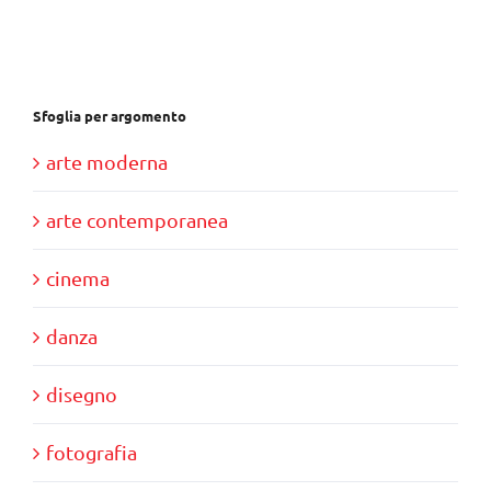
€37,00.
€35,00.
Sfoglia per argomento
arte moderna
arte contemporanea
cinema
danza
disegno
fotografia