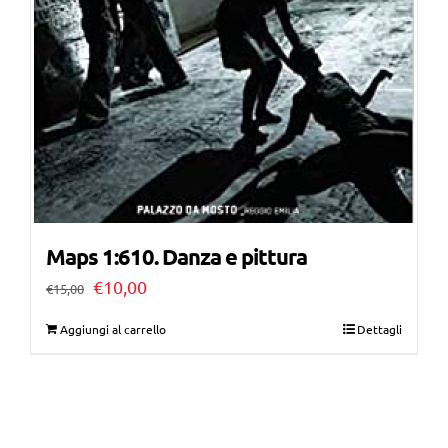
Maps 1:610. Danza e pittura
Il
Il
€
10,00
€
15,00
prezzo
prezzo
Aggiungi al carrello
Dettagli
originale
attuale
era:
è:
€15,00.
€10,00.