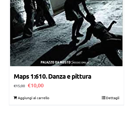
Maps 1:610. Danza e pittura
Il
Il
€
10,00
€
15,00
prezzo
prezzo
Aggiungi al carrello
Dettagli
originale
attuale
era:
è:
€15,00.
€10,00.