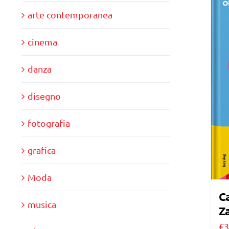
arte contemporanea
cinema
danza
disegno
fotografia
grafica
Moda
Ca
musica
Za
€
3