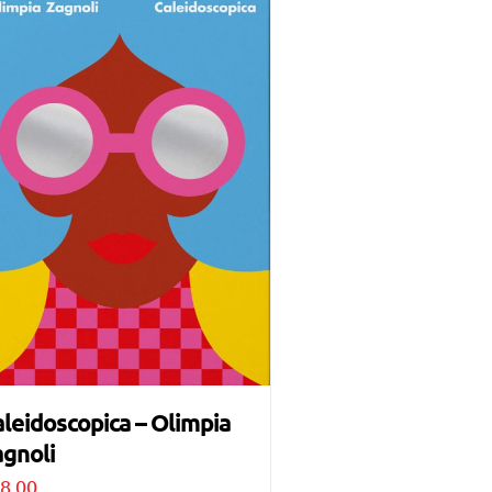
leidoscopica – Olimpia
gnoli
8,00