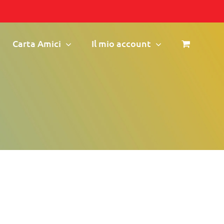
Carta Amici
Il mio account