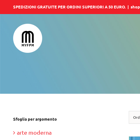
Salta
SPEDIZIONI GRATUITE PER ORDINI SUPERIORI A 50 EURO.
|
shop
al
contenuto
Ord
Sfoglia per argomento
arte moderna