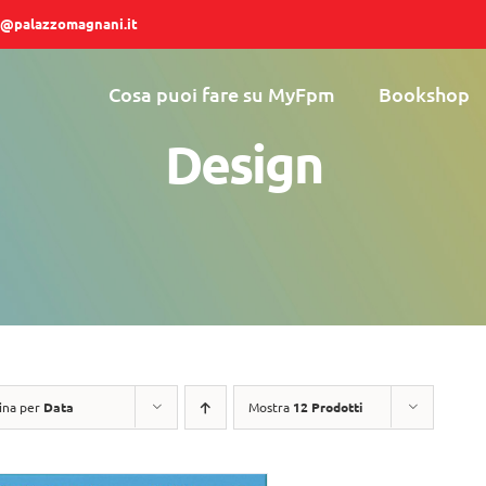
@palazzomagnani.it
Cosa puoi fare su MyFpm
Bookshop
Design
ina per
Data
Mostra
12 Prodotti