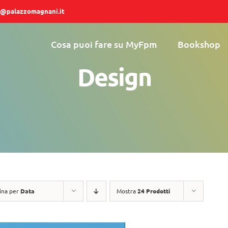
@palazzomagnani.it
Cosa puoi fare su MyFpm
Bookshop
Design
ina per
Data
Mostra
24 Prodotti