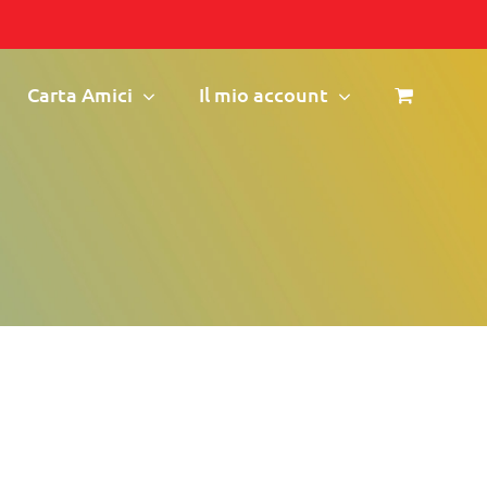
Carta Amici
Il mio account