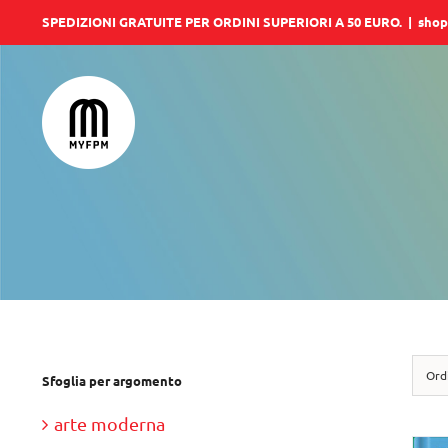
Salta
SPEDIZIONI GRATUITE PER ORDINI SUPERIORI A 50 EURO.
|
shop
al
contenuto
Ord
Sfoglia per argomento
arte moderna