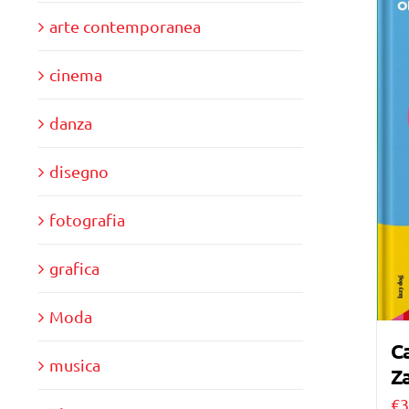
arte contemporanea
cinema
danza
disegno
fotografia
grafica
Moda
Ca
musica
Za
€
3