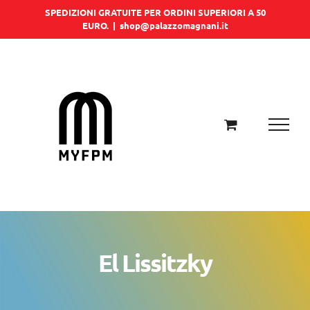
Salta
SPEDIZIONI GRATUITE PER ORDINI SUPERIORI A 50
EURO.
|
shop@palazzomagnani.it
al
contenuto
El Lissitzky